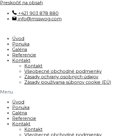
Preskočiť na obsah
+421 903 878 880
info@msswog.com
Úvod
Ponuka
Galéria
Referencie
Kontakt
Kontakt
Všeobecné obchodné podmienky
Zásady ochrany osobných údajov
Zásady používania súborov cookie (EÚ)
Menu
Úvod
Ponuka
Galéria
Referencie
Kontakt
Kontakt
Všeobecné obchodné podmienky