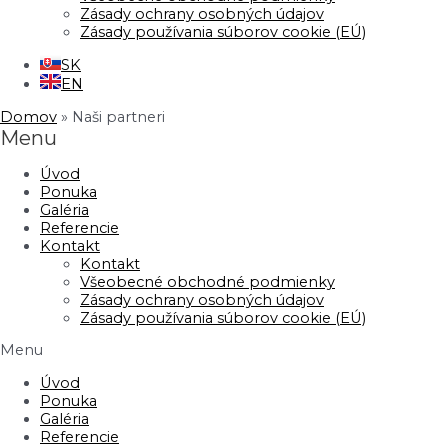
Zásady ochrany osobných údajov
Zásady používania súborov cookie (EÚ)
SK
EN
Domov
»
Naši partneri
Menu
Úvod
Ponuka
Galéria
Referencie
Kontakt
Kontakt
Všeobecné obchodné podmienky
Zásady ochrany osobných údajov
Zásady používania súborov cookie (EÚ)
Menu
Úvod
Ponuka
Galéria
Referencie